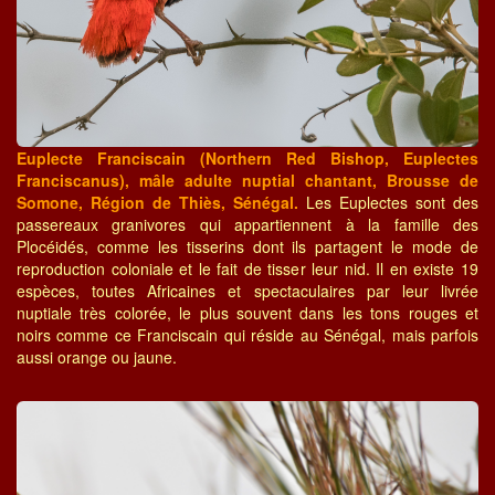
Euplecte Franciscain (Northern Red Bishop, Euplectes
Franciscanus), mâle adulte nuptial chantant, Brousse de
Somone, Région de Thiès, Sénégal.
Les Euplectes sont des
passereaux granivores qui appartiennent à la famille des
Plocéidés, comme les tisserins dont ils partagent le mode de
reproduction coloniale et le fait de tisser leur nid. Il en existe 19
espèces, toutes Africaines et spectaculaires par leur livrée
nuptiale très colorée, le plus souvent dans les tons rouges et
noirs comme ce Franciscain qui réside au Sénégal, mais parfois
aussi orange ou jaune.