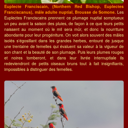
Euplecte Franciscain, (Northern Red Bishop, Euplectes
Franciscanus), mâle adulte nuptial, Brousse de Somone.
Les
Euplectes Franciscains prennent ce plumage nuptial somptueux
un peu avant la saison des pluies, de façon à ce que leurs petits
naissent au moment où le mil sera mûr, et donc la nourriture
abondante pour leur progéniture. On voit alors souvent des mâles
isolés s'égosillant dans les grandes herbes, entouré de jusque
une trentaine de femelles qui évaluent sa valeur à la vigueur de
son chant et la beauté de son plumage. Puis leurs plumes rouges
et noires tomberont, et dans leur livrée internuptiale ils
redeviendront de petits oiseaux bruns tout à fait insignifiants,
impossibles à distinguer des femelles.