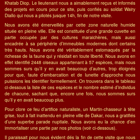
Khatab Diop. Le lieutenant nous a aimablement reçus et informés
des projets en cours pour ce site, puis confiés au soldat Wairy
Diallo qui nous a pilotés jusque 14h, fin de notre visite.
Nous avons été émerveillés par cette zone naturelle humide
située en pleine ville. Elle est constituée d’une grande cuvette en
partie occupée par des cultures maraichères, mais aussi
encadrée à sa périphérie d’immeubles modernes dont certains
très hauts. Nous avons été véritablement estomaqués par la
richesse de la faune qui y résidait en toute liberté. Nous avons en
effet identifié 2448 oiseaux appartenant à 57 espèces, mais nous
sommes surs qu’il y en avait beaucoup d’autres, trop éloignés
pour que, faute d’embarcation et de lunette d’approche nous
puissions les identifier formellement. On trouvera dans le tableau
ci-dessous la liste de ces espèces et le nombre estimé d’individus
de chacune, sachant que, encore une fois, nous sommes surs
qu’il y en avait beaucoup plus.
Pour clore ce feu d’artifice naturaliste, un Martin-chasseur à tête
grise, tout à fait inattendu en pleine ville de Dakar, nous a gratifiés
d’une superbe parade nuptiale. Nous avons eu la chance d’en
immortaliser une partie par nos photos (voir ci-dessous).
Il paraissait pour nous évident dés la fin de cette visite que nous