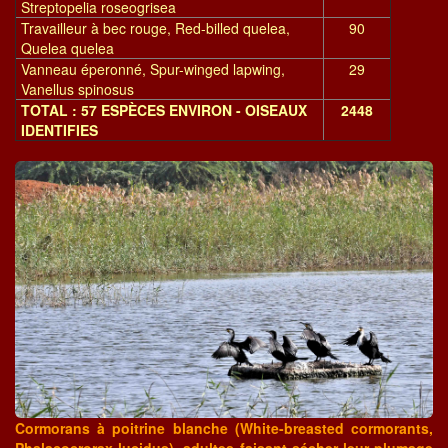
Streptopelia roseogrisea
Travailleur à bec rouge, Red-billed quelea,
90
Quelea quelea
Vanneau éperonné, Spur-winged lapwing,
29
Vanellus spinosus
TOTAL : 57 ESPÈCES ENVIRON - OISEAUX
2448
IDENTIFIES
Cormorans à poitrine blanche (White-breasted cormorants,