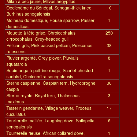
Milan à bec jaune, Milvus aegyptius
Oedicnème du Sénégal, Senegal-thick knee,
10
Burhinus senegalensis
Moineau domestique, House sparrow, Passer
1
demesticus
Mouette à tête grise, Chroicephalus
250
cirrocephalus, Grey-headed gull
Pélican gris, Pink-backed pelican, Pelecanus
38
rufescens
Pluvier argenté, Grey plover, Pluvialis
8
squatarola
Souimanga à poitrine rouge, Scarlet-chested
1
sunbird, Chalcomitra senegalensis
Sterne caspienne, Caspian tern, Hydroprogne
30
caspia
Sterne royale, Royal tern, Thalasseus
3
maximus
Tisserin gendarme, Village weaver, Proceus
17
cucullatus
Tourterelle maillée, Laughing dove, Spilopelia
6
senegalensis
Tourterelle rieuse, African collared dove,
1