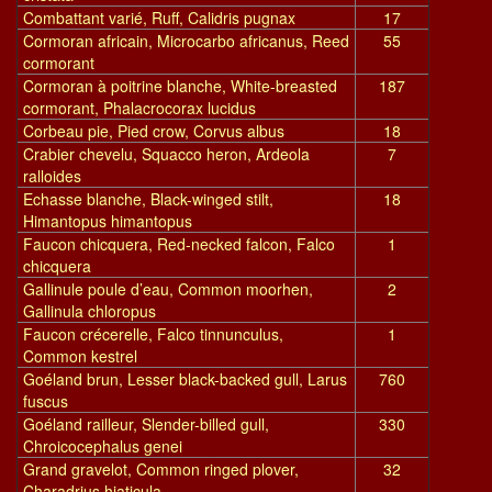
Combattant varié, Ruff, Calidris pugnax
17
Cormoran africain, Microcarbo africanus, Reed
55
cormorant
Cormoran à poitrine blanche, White-breasted
187
cormorant, Phalacrocorax lucidus
Corbeau pie, Pied crow, Corvus albus
18
Crabier chevelu, Squacco heron, Ardeola
7
ralloides
Echasse blanche, Black-winged stilt,
18
Himantopus himantopus
Faucon chicquera, Red-necked falcon, Falco
1
chicquera
Gallinule poule d’eau, Common moorhen,
2
Gallinula chloropus
Faucon crécerelle, Falco tinnunculus,
1
Common kestrel
Goéland brun, Lesser black-backed gull, Larus
760
fuscus
Goéland railleur, Slender-billed gull,
330
Chroicocephalus genei
Grand gravelot, Common ringed plover,
32
Charadrius hiaticula