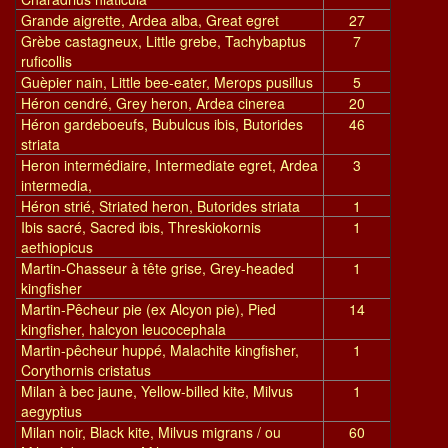
Grande aigrette, Ardea alba, Great egret
27
Grèbe castagneux, Little grebe, Tachybaptus
7
ruficollis
Guèpier nain, Little bee-eater, Merops pusillus
5
Héron cendré, Grey heron, Ardea cinerea
20
Héron gardeboeufs, Bubulcus ibis, Butorides
46
striata
Heron intermédiaire, Intermediate egret, Ardea
3
intermedia,
Héron strié, Striated heron, Butorides striata
1
Ibis sacré, Sacred ibis, Threskiokornis
1
aethiopicus
Martin-Chasseur à tête grise, Grey-headed
1
kingfisher
Martin-Pêcheur pie (ex Alcyon pie), Pied
14
kingfisher, halcyon leucocephala
Martin-pêcheur huppé, Malachite kingfisher,
1
Corythornis cristatus
Milan à bec jaune, Yellow-billed kite, Milvus
1
aegyptius
Milan noir, Black kite, Milvus migrans / ou
60