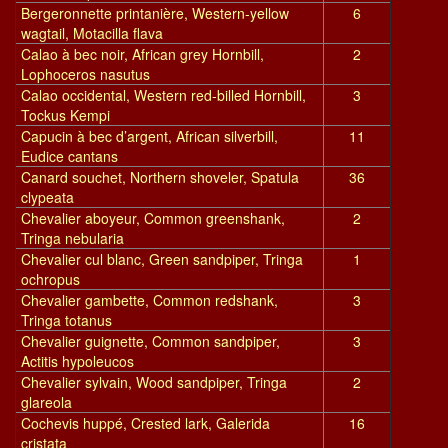
Bergeronnette printanière, Western-yellow
6
wagtail, Motacilla flava
Calao à bec noir, African grey Hornbill,
2
Lophoceros nasutus
Calao occidental, Western red-billed Hornbill,
3
Tockus Kempi
Capucin à bec d’argent, African silverbill,
11
Eudice cantans
Canard souchet, Northern shoveler, Spatula
36
clypeata
Chevalier aboyeur, Common greenshank,
2
Tringa nebularia
Chevalier cul blanc, Green sandpiper, Tringa
1
ochropus
Chevalier gambette, Common redshank,
3
Tringa totanus
Chevalier guignette, Common sandpiper,
3
Actitis hypoleucos
Chevalier sylvain, Wood sandpiper, Tringa
2
glareola
Cochevis huppé, Crested lark, Galerida
16
cristata