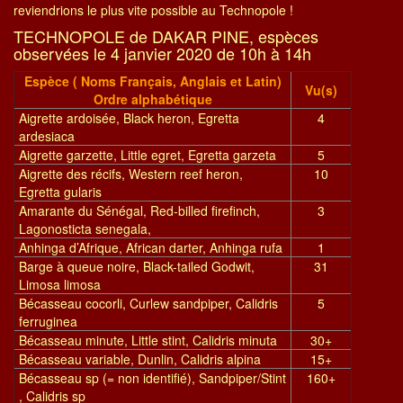
reviendrions le plus vite possible au Technopole !
TECHNOPOLE de DAKAR PINE, espèces
observées le 4 janvier 2020 de 10h à 14h
Espèce ( Noms Français, Anglais et Latin)
Vu(s)
Ordre alphabétique
Aigrette ardoisée, Black heron, Egretta
4
ardesiaca
Aigrette garzette, Little egret, Egretta garzeta
5
Aigrette des récifs, Western reef heron,
10
Egretta gularis
Amarante du Sénégal, Red-billed firefinch,
3
Lagonosticta senegala,
Anhinga d’Afrique, African darter, Anhinga rufa
1
Barge à queue noire, Black-tailed Godwit,
31
Limosa limosa
Bécasseau cocorli, Curlew sandpiper, Calidris
5
ferruginea
Bécasseau minute, Little stint, Calidris minuta
30+
Bécasseau variable, Dunlin, Calidris alpina
15+
Bécasseau sp (= non identifié), Sandpiper/Stint
160+
, Calidris sp