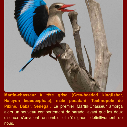
Martin-chasseur à tête grise (Grey-headed kingfisher,
Halcyon leucocephala), mâle paradant, Technopôle de
Pikine, Dakar, Sénégal;
Le premier Martin-Chasseur amorça
alors un nouveau comportement de parade, avant que les deux
oiseaux s'envolent ensemble et s'éloignent définitivement de
nous.