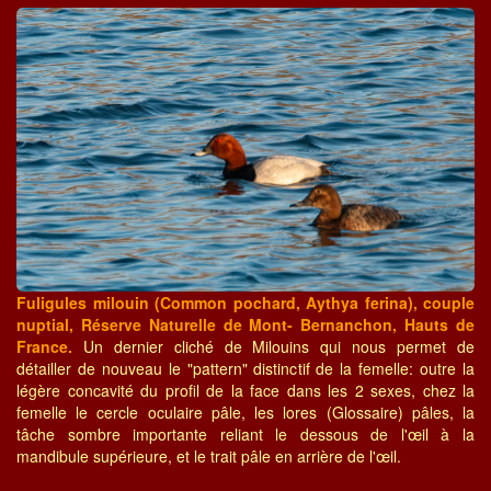
Fuligules milouin (Common pochard, Aythya ferina), couple
nuptial, Réserve Naturelle de Mont- Bernanchon, Hauts de
France.
Un dernier cliché de Milouins qui nous permet de
détailler de nouveau le "pattern" distinctif de la femelle: outre la
légère concavité du profil de la face dans les 2 sexes, chez la
femelle le cercle oculaire pâle, les lores (Glossaire) pâles, la
tâche sombre importante reliant le dessous de l'œil à la
mandibule supérieure, et le trait pâle en arrière de l'œil.