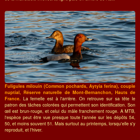
Fuligules milouin (Common pochards, Aytyia ferina), couple
nuptial, Réserve naturelle de Mont-Bernanchon, Hauts de
France.
La femelle est à l'arrière. On retrouve sur sa tête le
patron des tâches colorées qui permettent son identification. Son
œil est brun-rouge, et celui du mâle franchement rouge. A MTB,
l'espèce peut être vue presque toute l'année sur les dépôts 54,
50, et moins souvent 51. Mais surtout au printemps, lorsqu'elle s'y
reproduit, et l'hiver.