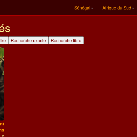
Sénégal
Afrique du Sud
és
ant
ns
Le