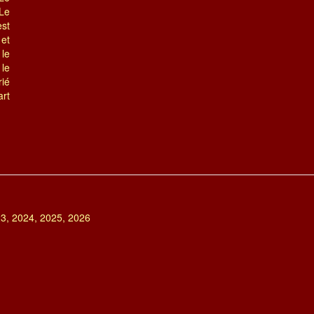
 Le
st
et
 le
le
ié
rt
23, 2024, 2025, 2026