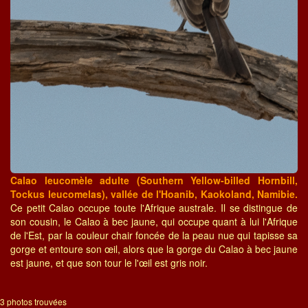
Calao leucomèle adulte (Southern Yellow-billed Hornbill,
Tockus leucomelas), vallée de l'Hoanib, Kaokoland, Namibie.
Ce petit Calao occupe toute l'Afrique australe. Il se distingue de
son cousin, le Calao à bec jaune, qui occupe quant à lui l'Afrique
de l'Est, par la couleur chair foncée de la peau nue qui tapisse sa
gorge et entoure son œil, alors que la gorge du Calao à bec jaune
est jaune, et que son tour le l'œil est gris noir.
3 photos trouvées