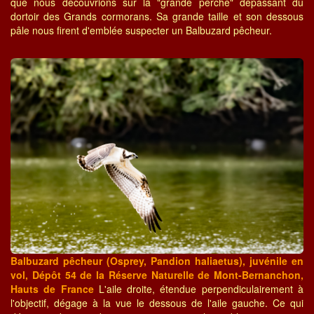
que nous découvrions sur la "grande perche" dépassant du
dortoir des Grands cormorans. Sa grande taille et son dessous
pâle nous firent d'emblée suspecter un Balbuzard pêcheur.
Balbuzard pêcheur (Osprey, Pandion haliaetus), juvénile en
vol, Dépôt 54 de la Réserve Naturelle de Mont-Bernanchon,
Hauts de France
L'aile droite, étendue perpendiculairement à
l'objectif, dégage à la vue le dessous de l'aile gauche. Ce qui