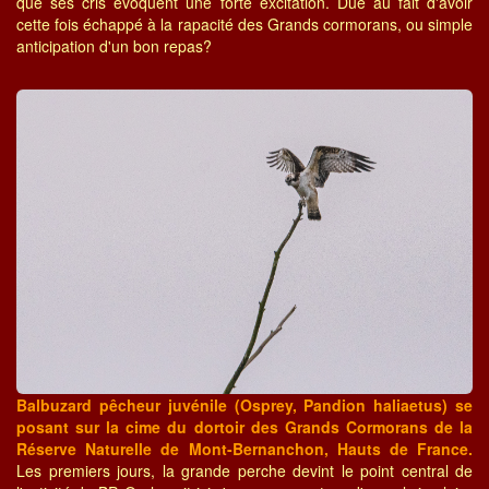
que ses cris évoquent une forte excitation. Due au fait d'avoir
cette fois échappé à la rapacité des Grands cormorans, ou simple
anticipation d'un bon repas?
Balbuzard pêcheur juvénile (Osprey, Pandion haliaetus) se
posant sur la cime du dortoir des Grands Cormorans de la
Réserve Naturelle de Mont-Bernanchon, Hauts de France.
Les premiers jours, la grande perche devint le point central de