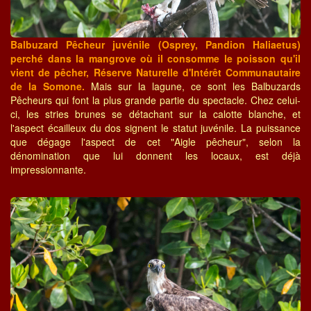
Balbuzard Pêcheur juvénile (Osprey, Pandion Haliaetus)
perché dans la mangrove où il consomme le poisson qu'il
vient de pêcher, Réserve Naturelle d'Intérêt Communautaire
de la Somone.
Mais sur la lagune, ce sont les Balbuzards
Pêcheurs qui font la plus grande partie du spectacle. Chez celui-
ci, les stries brunes se détachant sur la calotte blanche, et
l'aspect écailleux du dos signent le statut juvénile. La puissance
que dégage l'aspect de cet "Aigle pêcheur", selon la
dénomination que lui donnent les locaux, est déjà
impressionnante.