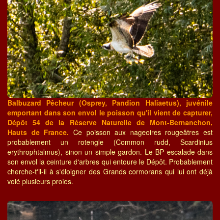
Balbuzard Pêcheur (Osprey, Pandion Haliaetus), juvénile
emportant dans son envol le poisson qu'il vient de capturer,
Dépôt 54 de la Réserve Naturelle de Mont-Bernanchon,
Hauts de France.
Ce poisson aux nageoires rougeâtres est
probablement un rotengle (Common rudd, Scardinius
erythrophtalmus), sinon un simple gardon. Le BP escalade dans
son envol la ceinture d'arbres qui entoure le Dépôt. Probablement
cherche-t'il-il à s'éloigner des Grands cormorans qui lui ont déjà
volé plusieurs proies.