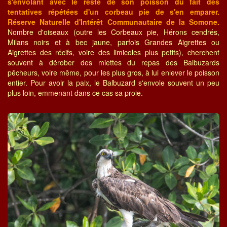
s'envolant avec le reste de son poisson du fait des
tentatives répétées d'un corbeau pie de s'en emparer.
Réserve Naturelle d'Intérêt Communautaire de la Somone.
Nombre d'oiseaux (outre les Corbeaux pie, Hérons cendrés,
Milans noirs et à bec jaune, parfois Grandes Aigrettes ou
Aigrettes des récifs, voire des limicoles plus petits), cherchent
souvent à dérober des miettes du repas des Balbuzards
pêcheurs, voire même, pour les plus gros, à lui enlever le poisson
entier. Pour avoir la paix, le Balbuzard s'envole souvent un peu
plus loin, emmenant dans ce cas sa proie.