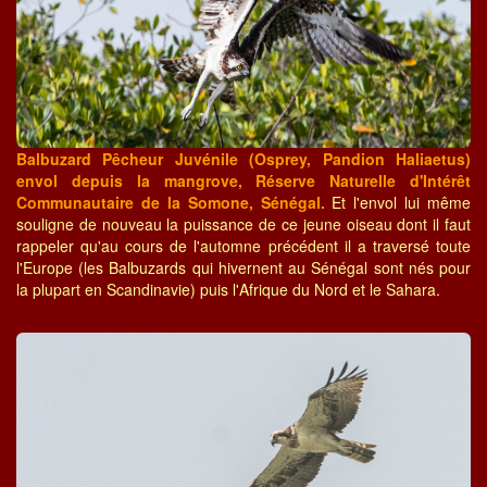
Balbuzard Pêcheur Juvénile (Osprey, Pandion Haliaetus)
envol depuis la mangrove, Réserve Naturelle d'Intérêt
Communautaire de la Somone, Sénégal.
Et l'envol lui même
souligne de nouveau la puissance de ce jeune oiseau dont il faut
rappeler qu'au cours de l'automne précédent il a traversé toute
l'Europe (les Balbuzards qui hivernent au Sénégal sont nés pour
la plupart en Scandinavie) puis l'Afrique du Nord et le Sahara.