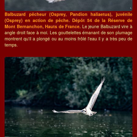
Balbuzard pêcheur (Osprey, Pandion haliaetus), juvénile
(Osprey) en action de pêche. Dépôt 54 de la Réserve de
Mont Bernanchon, Hauts de France.
Le jeune Balbuzard vire à
angle droit face à moi. Les gouttelettes émanant de son plumage
montrent qu'il a plongé ou au moins frôlé l'eau il y a très peu de
temps.